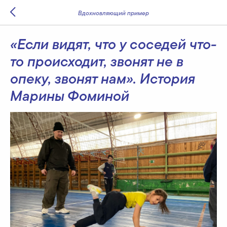
Вдохновляющий пример
«Если видят, что у соседей что-
то происходит, звонят не в
опеку, звонят нам». История
Марины Фоминой